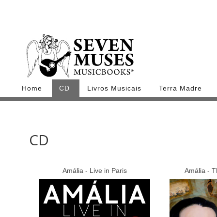
Home
CD
Livros Musicais
Terra Madre
CD
Amália - Live in Paris
Amália - T