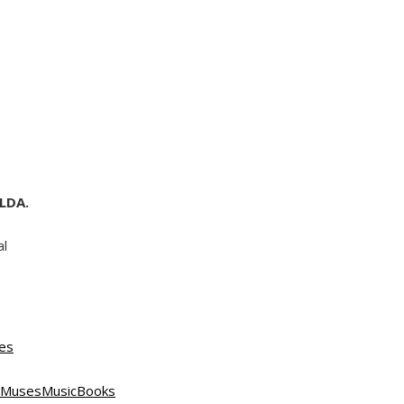
LDA.
al
es
nMusesMusicBooks