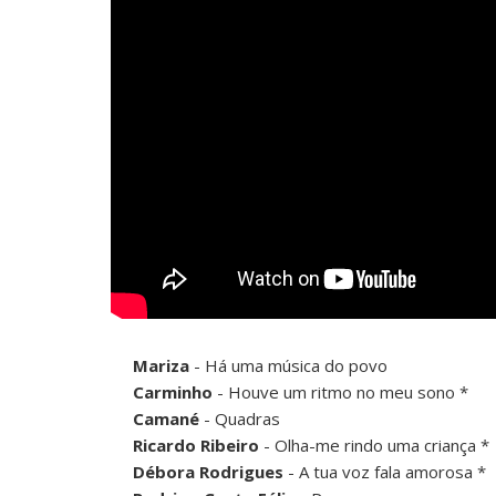
Mariza
- Há uma música do povo
Carminho
- Houve um ritmo no meu sono *
Camané
- Quadras
Ricardo Ribeiro
- Olha-me rindo uma criança *
Débora Rodrigues
- A tua voz fala amorosa *