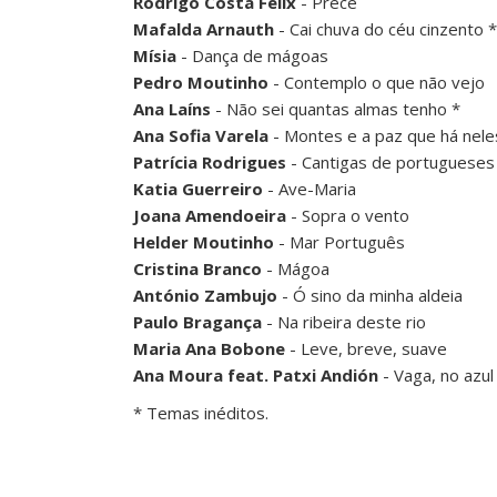
Rodrigo Costa Félix
- Prece
Mafalda Arnauth
- Cai chuva do céu cinzento *
Mísia
- Dança de mágoas
Pedro Moutinho
- Contemplo o que não vejo
Ana Laíns
- Não sei quantas almas tenho *
Ana Sofia Varela
- Montes e a paz que há nele
Patrícia Rodrigues
- Cantigas de portugueses
Katia Guerreiro
- Ave-Maria
Joana Amendoeira
- Sopra o vento
Helder Moutinho
- Mar Português
Cristina Branco
- Mágoa
António Zambujo
- Ó sino da minha aldeia
Paulo Bragança
- Na ribeira deste rio
Maria Ana Bobone
- Leve, breve, suave
Ana Moura feat. Patxi Andión
- Vaga, no azul
* Temas inéditos.