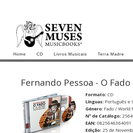
Home
CD
Livros Musicais
Terra Madre
Fernando Pessoa - O Fado
Formato:
CD
Línguas:
Português e 
Género
: Fado / World
Nº de Catálogo:
2564
EAN:
0825646364091
Edição:
25 de Novemb